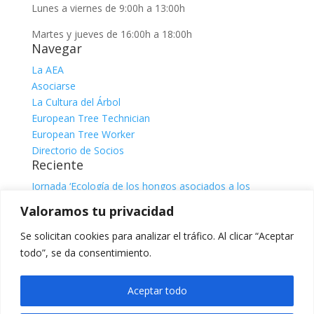
Lunes a viernes de 9:00h a 13:00h
Martes y jueves de 16:00h a 18:00h
Navegar
La AEA
Asociarse
La Cultura del Árbol
European Tree Technician
European Tree Worker
Directorio de Socios
Reciente
Jornada ‘Ecología de los hongos asociados a los
árboles’
julio 31, 2026
Valoramos tu privacidad
Jornada ‘El sistema radicular. Comprender, observar e
interpretar para una gestión responsable del árbol’, con
Se solicitan cookies para analizar el tráfico. Al clicar “Aceptar
Claire Atger
julio 31, 2026
todo”, se da consentimiento.
Categorías
Categorías
Aceptar todo
Facebook