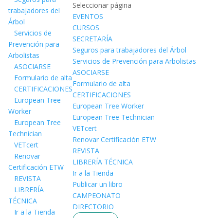
Seleccionar página
trabajadores del
EVENTOS
Árbol
CURSOS
Servicios de
SECRETARÍA
Prevención para
Seguros para trabajadores del Árbol
Arbolistas
Servicios de Prevención para Arbolistas
ASOCIARSE
ASOCIARSE
Formulario de alta
Formulario de alta
CERTIFICACIONES
CERTIFICACIONES
European Tree
European Tree Worker
Worker
European Tree Technician
European Tree
VETcert
Technician
Renovar Certificación ETW
VETcert
REVISTA
Renovar
LIBRERÍA TÉCNICA
Certificación ETW
Ir a la Tienda
REVISTA
Publicar un libro
LIBRERÍA
CAMPEONATO
TÉCNICA
DIRECTORIO
Ir a la Tienda