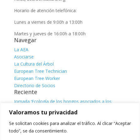
Horario de atención telefónica:
Lunes a viernes de 9:00h a 13:00h
Martes y jueves de 16:00h a 18:00h
Navegar
La AEA
Asociarse
La Cultura del Árbol
European Tree Technician
European Tree Worker
Directorio de Socios
Reciente
Jornada ‘Ecología de los hongos asociados a los
árboles’
julio 31, 2026
Valoramos tu privacidad
Jornada ‘El sistema radicular. Comprender, observar e
interpretar para una gestión responsable del árbol’, con
Se solicitan cookies para analizar el tráfico. Al clicar “Aceptar
Claire Atger
julio 31, 2026
todo”, se da consentimiento.
Categorías