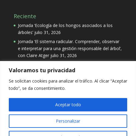
Reciente
Jornada ‘Ecología de los hongos asociados a los
árboles’
julio 31, 2026
Jornada ‘El sistema radicular. Comprender, observar
e interpretar para una gestión responsable del árbol’,
con Claire Atger
julio 31, 2026
Valoramos tu privacidad
Categorías
Se solicitan cookies para analizar el tráfico. Al clicar “Aceptar
Categorías
todo”, se da consentimiento.
Aceptar todo
Personalizar
Aviso Legal
-
Política de Privacidad
-
Política de