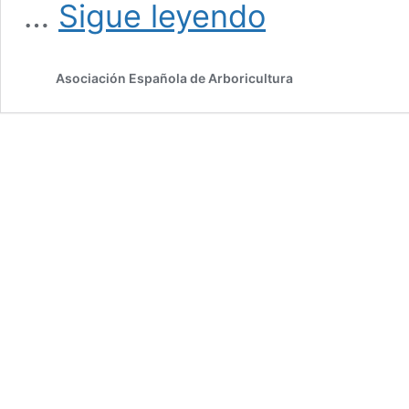
ETCC
…
Sigue leyendo
2026
–
CAMPEONATO
Asociación Española de Arboricultura
EUROPEO
DE
TREPA
DE
ÁRBOLES
–
Gijón