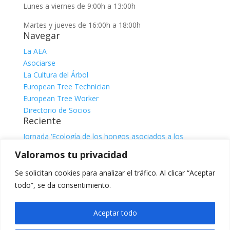
Lunes a viernes de 9:00h a 13:00h
Martes y jueves de 16:00h a 18:00h
Navegar
La AEA
Asociarse
La Cultura del Árbol
European Tree Technician
European Tree Worker
Directorio de Socios
Reciente
Jornada ‘Ecología de los hongos asociados a los
árboles’
julio 31, 2026
Valoramos tu privacidad
Jornada ‘El sistema radicular. Comprender, observar e
interpretar para una gestión responsable del árbol’, con
Se solicitan cookies para analizar el tráfico. Al clicar “Aceptar
Claire Atger
julio 31, 2026
todo”, se da consentimiento.
Categorías
Categorías
Aceptar todo
Facebook