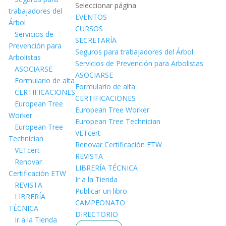
Seleccionar página
trabajadores del
EVENTOS
Árbol
CURSOS
Servicios de
SECRETARÍA
Prevención para
Seguros para trabajadores del Árbol
Arbolistas
Servicios de Prevención para Arbolistas
ASOCIARSE
ASOCIARSE
Formulario de alta
Formulario de alta
CERTIFICACIONES
CERTIFICACIONES
European Tree
European Tree Worker
Worker
European Tree Technician
European Tree
VETcert
Technician
Renovar Certificación ETW
VETcert
REVISTA
Renovar
LIBRERÍA TÉCNICA
Certificación ETW
Ir a la Tienda
REVISTA
Publicar un libro
LIBRERÍA
CAMPEONATO
TÉCNICA
DIRECTORIO
Ir a la Tienda