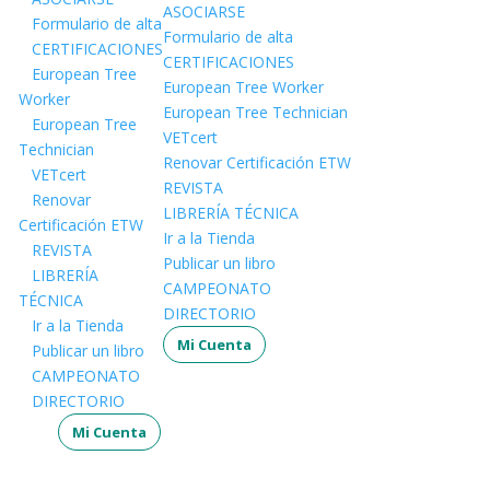
ASOCIARSE
Formulario de alta
Formulario de alta
CERTIFICACIONES
CERTIFICACIONES
European Tree
European Tree Worker
Worker
European Tree Technician
European Tree
VETcert
Technician
Renovar Certificación ETW
VETcert
REVISTA
Renovar
LIBRERÍA TÉCNICA
Certificación ETW
Ir a la Tienda
REVISTA
Publicar un libro
LIBRERÍA
CAMPEONATO
TÉCNICA
DIRECTORIO
Ir a la Tienda
Mi Cuenta
Publicar un libro
CAMPEONATO
DIRECTORIO
Mi Cuenta