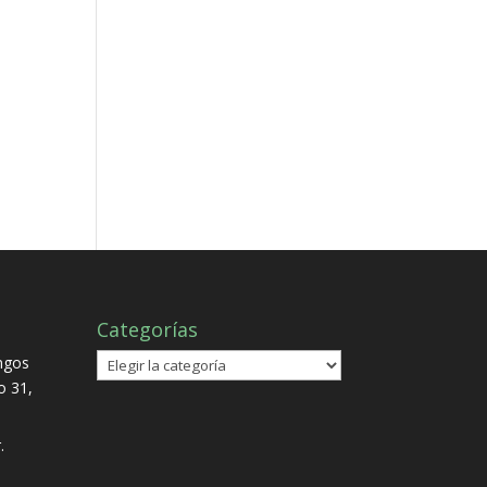
Categorías
Categorías
ngos
io 31,
.