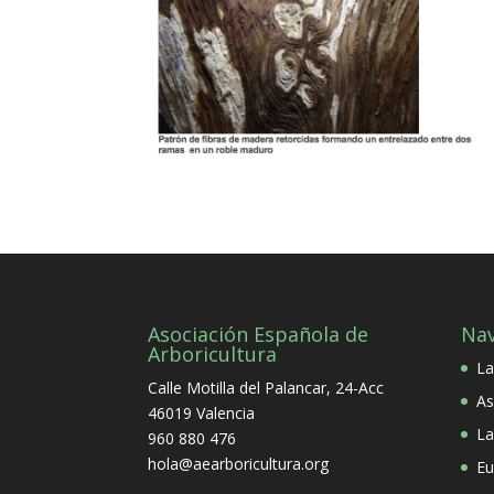
Asociación Española de
Na
Arboricultura
La
Calle Motilla del Palancar, 24-Acc
As
46019 Valencia
La
960 880 476
hola@aearboricultura.org
Eu