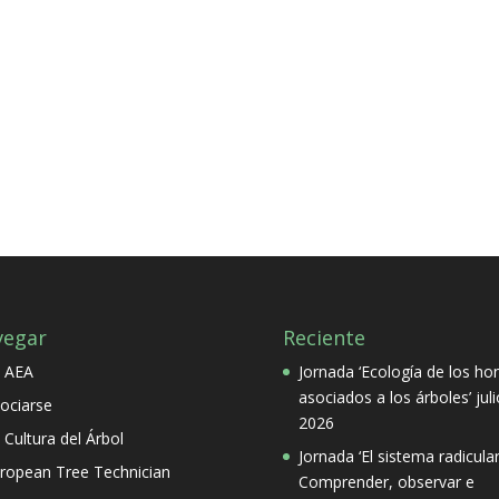
vegar
Reciente
 AEA
Jornada ‘Ecología de los ho
asociados a los árboles’
jul
ociarse
2026
 Cultura del Árbol
Jornada ‘El sistema radicular
ropean Tree Technician
Comprender, observar e