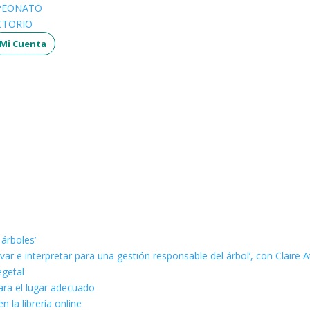
PEONATO
CTORIO
Mi Cuenta
 árboles’
ar e interpretar para una gestión responsable del árbol’, con Claire A
egetal
ara el lugar adecuado
n la librería online