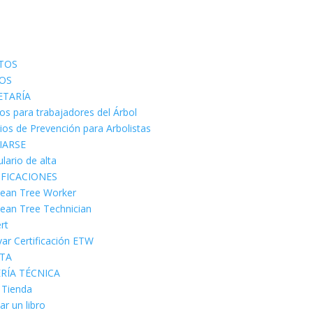
TOS
OS
ETARÍA
os para trabajadores del Árbol
cios de Prevención para Arbolistas
IARSE
lario de alta
IFICACIONES
ean Tree Worker
ean Tree Technician
rt
ar Certificación ETW
STA
ERÍA TÉCNICA
a Tienda
ar un libro