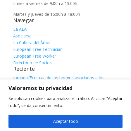
Lunes a viernes de 9:00h a 13:00h
Martes y jueves de 16:00h a 18:00h
Navegar
La AEA
Asociarse
La Cultura del Árbol
European Tree Technician
European Tree Worker
Directorio de Socios
Reciente
Jornada ‘Ecología de los hongos asociados a los
árboles’
julio 31, 2026
Valoramos tu privacidad
Jornada ‘El sistema radicular. Comprender, observar e
interpretar para una gestión responsable del árbol’, con
Se solicitan cookies para analizar el tráfico. Al clicar “Aceptar
Claire Atger
julio 31, 2026
todo”, se da consentimiento.
Categorías
Categorías
Aceptar todo
Facebook