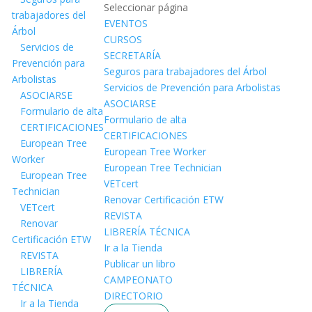
Seleccionar página
trabajadores del
EVENTOS
Árbol
CURSOS
Servicios de
SECRETARÍA
Prevención para
Seguros para trabajadores del Árbol
Arbolistas
Servicios de Prevención para Arbolistas
ASOCIARSE
ASOCIARSE
Formulario de alta
Formulario de alta
CERTIFICACIONES
CERTIFICACIONES
European Tree
European Tree Worker
Worker
European Tree Technician
European Tree
VETcert
Technician
Renovar Certificación ETW
VETcert
REVISTA
Renovar
LIBRERÍA TÉCNICA
Certificación ETW
Ir a la Tienda
REVISTA
Publicar un libro
LIBRERÍA
CAMPEONATO
TÉCNICA
DIRECTORIO
Ir a la Tienda