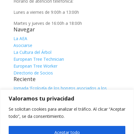
Horario de atención telefónica:
Lunes a viernes de 9:00h a 13:00h
Martes y jueves de 16:00h a 18:00h
Navegar
La AEA
Asociarse
La Cultura del Árbol
European Tree Technician
European Tree Worker
Directorio de Socios
Reciente
Jornada ‘Ecología de los hongos asociados a los
árboles’
julio 31, 2026
Valoramos tu privacidad
Jornada ‘El sistema radicular. Comprender, observar e
interpretar para una gestión responsable del árbol’, con
Se solicitan cookies para analizar el tráfico. Al clicar “Aceptar
Claire Atger
julio 31, 2026
todo”, se da consentimiento.
Categorías
Categorías
Aceptar todo