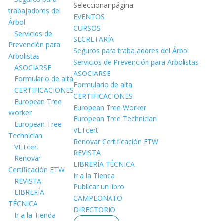
Seleccionar página
trabajadores del
EVENTOS
Árbol
CURSOS
Servicios de
SECRETARÍA
Prevención para
Seguros para trabajadores del Árbol
Arbolistas
Servicios de Prevención para Arbolistas
ASOCIARSE
ASOCIARSE
Formulario de alta
Formulario de alta
CERTIFICACIONES
CERTIFICACIONES
European Tree
European Tree Worker
Worker
European Tree Technician
European Tree
VETcert
Technician
Renovar Certificación ETW
VETcert
REVISTA
Renovar
LIBRERÍA TÉCNICA
Certificación ETW
Ir a la Tienda
REVISTA
Publicar un libro
LIBRERÍA
CAMPEONATO
TÉCNICA
DIRECTORIO
Ir a la Tienda