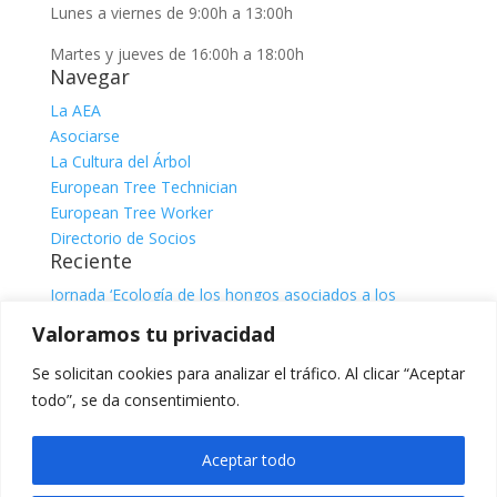
Lunes a viernes de 9:00h a 13:00h
Martes y jueves de 16:00h a 18:00h
Navegar
La AEA
Asociarse
La Cultura del Árbol
European Tree Technician
European Tree Worker
Directorio de Socios
Reciente
Jornada ‘Ecología de los hongos asociados a los
árboles’
julio 31, 2026
Valoramos tu privacidad
Jornada ‘El sistema radicular. Comprender, observar e
interpretar para una gestión responsable del árbol’, con
Se solicitan cookies para analizar el tráfico. Al clicar “Aceptar
Claire Atger
julio 31, 2026
todo”, se da consentimiento.
Categorías
Categorías
Aceptar todo
Facebook