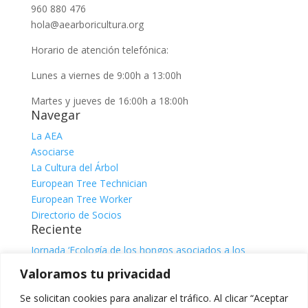
960 880 476
hola@aearboricultura.org
Horario de atención telefónica:
Lunes a viernes de 9:00h a 13:00h
Martes y jueves de 16:00h a 18:00h
Navegar
La AEA
Asociarse
La Cultura del Árbol
European Tree Technician
European Tree Worker
Directorio de Socios
Reciente
Jornada ‘Ecología de los hongos asociados a los
árboles’
julio 31, 2026
Valoramos tu privacidad
Jornada ‘El sistema radicular. Comprender, observar e
interpretar para una gestión responsable del árbol’, con
Se solicitan cookies para analizar el tráfico. Al clicar “Aceptar