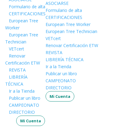
ASOCIARSE
Formulario de alta
Formulario de alta
CERTIFICACIONES
CERTIFICACIONES
European Tree
European Tree Worker
Worker
European Tree Technician
European Tree
VETcert
Technician
Renovar Certificación ETW
VETcert
REVISTA
Renovar
LIBRERÍA TÉCNICA
Certificación ETW
Ir a la Tienda
REVISTA
Publicar un libro
LIBRERÍA
CAMPEONATO
TÉCNICA
DIRECTORIO
Ir a la Tienda
Mi Cuenta
Publicar un libro
CAMPEONATO
DIRECTORIO
Mi Cuenta