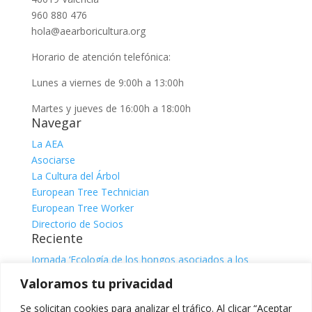
960 880 476
hola@aearboricultura.org
Horario de atención telefónica:
Lunes a viernes de 9:00h a 13:00h
Martes y jueves de 16:00h a 18:00h
Navegar
La AEA
Asociarse
La Cultura del Árbol
European Tree Technician
European Tree Worker
Directorio de Socios
Reciente
Jornada ‘Ecología de los hongos asociados a los
árboles’
julio 31, 2026
Valoramos tu privacidad
Jornada ‘El sistema radicular. Comprender, observar e
interpretar para una gestión responsable del árbol’, con
Se solicitan cookies para analizar el tráfico. Al clicar “Aceptar