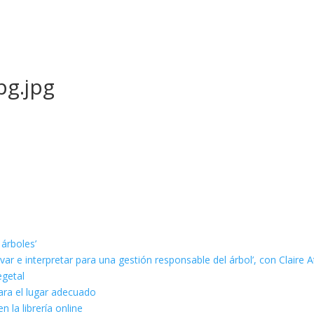
pg.jpg
 árboles’
ar e interpretar para una gestión responsable del árbol’, con Claire A
egetal
ara el lugar adecuado
n la librería online