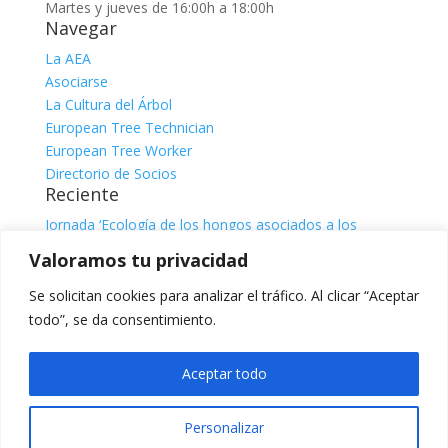
Martes y jueves de 16:00h a 18:00h
Navegar
La AEA
Asociarse
La Cultura del Árbol
European Tree Technician
European Tree Worker
Directorio de Socios
Reciente
Jornada ‘Ecología de los hongos asociados a los
árboles’
julio 31, 2026
Valoramos tu privacidad
Jornada ‘El sistema radicular. Comprender, observar e
interpretar para una gestión responsable del árbol’, con
Se solicitan cookies para analizar el tráfico. Al clicar “Aceptar
Claire Atger
julio 31, 2026
todo”, se da consentimiento.
Categorías
Categorías
Aceptar todo
Facebook
X
Personalizar
Instagram