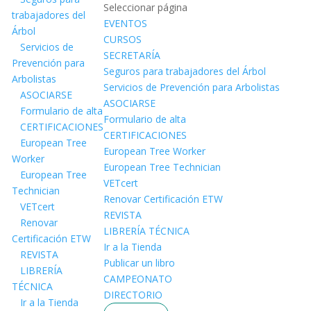
Seleccionar página
trabajadores del
EVENTOS
Árbol
CURSOS
Servicios de
SECRETARÍA
Prevención para
Seguros para trabajadores del Árbol
Arbolistas
Servicios de Prevención para Arbolistas
ASOCIARSE
ASOCIARSE
Formulario de alta
Formulario de alta
CERTIFICACIONES
CERTIFICACIONES
European Tree
European Tree Worker
Worker
European Tree Technician
European Tree
VETcert
Technician
Renovar Certificación ETW
VETcert
REVISTA
Renovar
LIBRERÍA TÉCNICA
Certificación ETW
Ir a la Tienda
REVISTA
Publicar un libro
LIBRERÍA
CAMPEONATO
TÉCNICA
DIRECTORIO
Ir a la Tienda