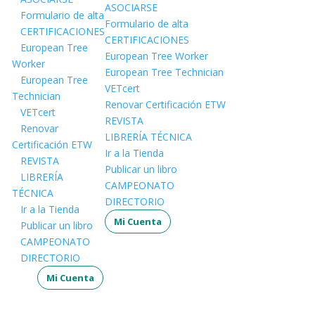
ASOCIARSE
Formulario de alta
Formulario de alta
CERTIFICACIONES
CERTIFICACIONES
European Tree
European Tree Worker
Worker
European Tree Technician
European Tree
VETcert
Technician
Renovar Certificación ETW
VETcert
REVISTA
Renovar
LIBRERÍA TÉCNICA
Certificación ETW
Ir a la Tienda
REVISTA
Publicar un libro
LIBRERÍA
CAMPEONATO
TÉCNICA
DIRECTORIO
Ir a la Tienda
Mi Cuenta
Publicar un libro
CAMPEONATO
DIRECTORIO
Mi Cuenta