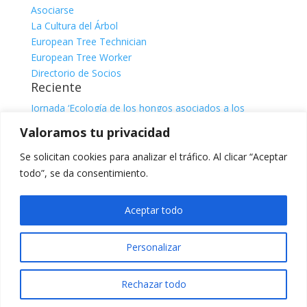
Asociarse
La Cultura del Árbol
European Tree Technician
European Tree Worker
Directorio de Socios
Reciente
Jornada ‘Ecología de los hongos asociados a los
árboles’
julio 31, 2026
Valoramos tu privacidad
Jornada ‘El sistema radicular. Comprender, observar e
interpretar para una gestión responsable del árbol’, con
Se solicitan cookies para analizar el tráfico. Al clicar “Aceptar
Claire Atger
julio 31, 2026
todo”, se da consentimiento.
Categorías
Categorías
Aceptar todo
Facebook
X
Personalizar
Instagram
RSS
Rechazar todo
Aviso Legal
-
Política de Privacidad
-
Política de
Cookies