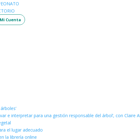
PEONATO
CTORIO
Mi Cuenta
 árboles’
ar e interpretar para una gestión responsable del árbol’, con Claire A
egetal
ara el lugar adecuado
n la librería online