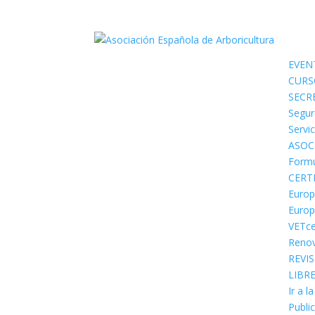
EVEN
CURS
SECR
Segur
Servi
ASOC
Formu
CERT
Europ
Europ
VETce
Renov
REVI
LIBR
Ir a l
Public