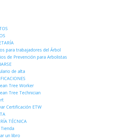
TOS
OS
ETARÍA
os para trabajadores del Árbol
cios de Prevención para Arbolistas
IARSE
lario de alta
IFICACIONES
ean Tree Worker
ean Tree Technician
rt
ar Certificación ETW
STA
ERÍA TÉCNICA
a Tienda
ar un libro