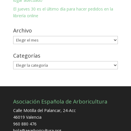
lugar adecuado
El jueves 30 es el último día para hacer pedidos en la
librería online
Archivo
Archivo
Categorías
Categorías
Asociación Española de Arboricultura
Calle Motilla del Palancar, 24-Acc
46019 Valencia
960 880 476
hola@aearboricultura.org