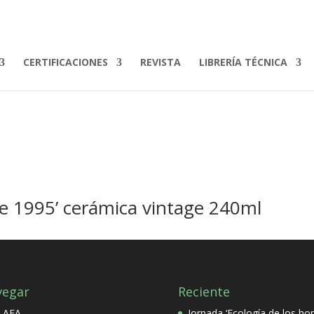
CERTIFICACIONES
REVISTA
LIBRERÍA TÉCNICA
de 1995’ cerámica vintage 240ml
vegar
Reciente
 AEA
Jornada ‘Ecología de los ho