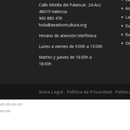
Calle Motilla del Palancar, 24-Acc
As
46019 Valencia
La
960 880 476
hola@aearboricultura.org
Eu
Eu
Horario de atención telefónica:
Di
Lunes a viernes de 9:00h a 13:00h
Martes y jueves de 16:00h a
18:00h
Aviso Legal
-
Política de Privacidad
-
Políti