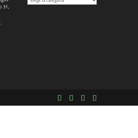
io 31,
.
n