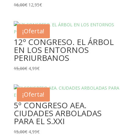
El
El
16,00
€
12,95
€
precio
precio
original
actual
era:
es:
¡Oferta!
16,00€.
12,95€.
12º CONGRESO. EL ÁRBOL
EN LOS ENTORNOS
PERIURBANOS
El
El
15,00
€
4,99
€
precio
precio
original
actual
era:
es:
¡Oferta!
15,00€.
4,99€.
5º CONGRESO AEA.
CIUDADES ARBOLADAS
PARA EL S.XXI
El
El
15,00
€
4,99
€