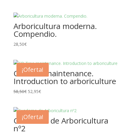
precio
precio
original
actual
era:
es:
Arboricultura moderna.
16,00€.
12,95€.
Compendio.
28,50
€
¡Oferta!
CD Tree maintenance.
Introduction to arboriculture
El
El
58,50
€
52,95
€
precio
precio
original
actual
era:
es:
¡Oferta!
Cuaderno de Arboricultura
58,50€.
52,95€.
nº2