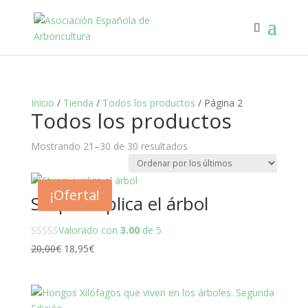
Inicio
/
Tienda
/
Todos los productos
/ Página 2
Todos los productos
Ordenado
Mostrando 21–30 de 30 resultados
por
los
¡Oferta!
últimos
Stupsi explica el árbol
Valorado con
3.00
de 5
El
El
20,00
€
18,95
€
precio
precio
original
actual
era:
es: