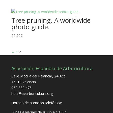
precio
precio
original
actual
era:
es:
Tree pruning. A worldwide
15,00€.
4,99€.
photo guide.
22,50
€
←
1
2
Asociación Española de Arboricultura
Calle Motilla del Palancar, 24-Acc
46019 Valencia
960 880 476
hola@aearboricultura.org
Horario de atención telefónica:
Lunes a viernes de 9:00h a 13:00h