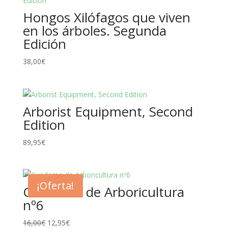
20,00€.
18,95€.
Hongos Xilófagos que viven
en los árboles. Segunda
Edición
38,00
€
Arborist Equipment, Second
Edition
89,95
€
¡Oferta!
Cuaderno de Arboricultura
nº6
El
El
16,00
€
12,95
€