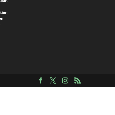
ular.
tión
on
6