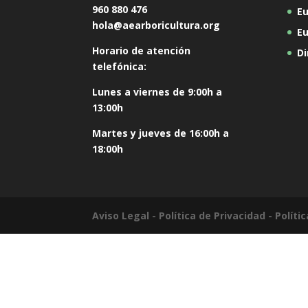
960 880 476
Eu
hola@aearboricultura.org
E
Horario de atención
Di
telefónica:
Lunes a viernes de 9:00h a
13:00h
Martes y jueves de 16:00h a
18:00h
Aviso Legal
-
Política de Privacidad
-
Políti