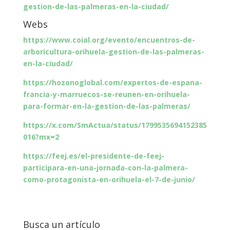
gestion-de-las-palmeras-en-la-ciudad/
Webs
https://www.coial.org/evento/encuentros-de-
arboricultura-orihuela-gestion-de-las-palmeras-
en-la-ciudad/
https://hozonoglobal.com/expertos-de-espana-
francia-y-marruecos-se-reunen-en-orihuela-
para-formar-en-la-gestion-de-las-palmeras/
https://x.com/SmActua/status/1799535694152385
016?mx=2
https://feej.es/el-presidente-de-feej-
participara-en-una-jornada-con-la-palmera-
como-protagonista-en-orihuela-el-7-de-junio/
Busca un artículo