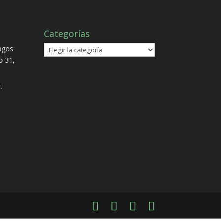
Categorías
Categorías
ngos
io 31,
.
n