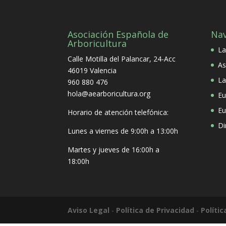
Asociación Española de
Na
Arboricultura
La
Calle Motilla del Palancar, 24-Acc
As
46019 Valencia
La
960 880 476
hola@aearboricultura.org
Eu
Eu
Horario de atención telefónica:
Di
Lunes a viernes de 9:00h a 13:00h
Martes y jueves de 16:00h a
18:00h
Aviso Legal
-
Política de Privacidad
-
Políti