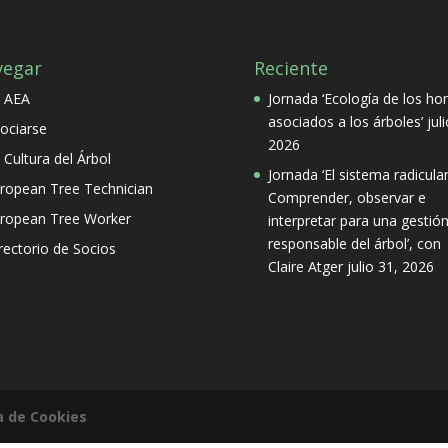
vegar
Reciente
 AEA
Jornada ‘Ecología de los ho
asociados a los árboles’
jul
ociarse
2026
 Cultura del Árbol
Jornada ‘El sistema radicular
ropean Tree Technician
Comprender, observar e
ropean Tree Worker
interpretar para una gestió
responsable del árbol’, con
rectorio de Socios
Claire Atger
julio 31, 2026
ca de Cookies