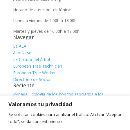
Horario de atención telefónica:
Lunes a viernes de 9:00h a 13:00h
Martes y jueves de 16:00h a 18:00h
Navegar
La AEA
Asociarse
La Cultura del Árbol
European Tree Technician
European Tree Worker
Directorio de Socios
Reciente
Jornada ‘Ecología de los hongos asociados a los
árboles’
julio 31, 2026
Valoramos tu privacidad
Jornada ‘El sistema radicular. Comprender, observar e
interpretar para una gestión responsable del árbol’, con
Se solicitan cookies para analizar el tráfico. Al clicar “Aceptar
Claire Atger
julio 31, 2026
todo”, se da consentimiento.
Categorías