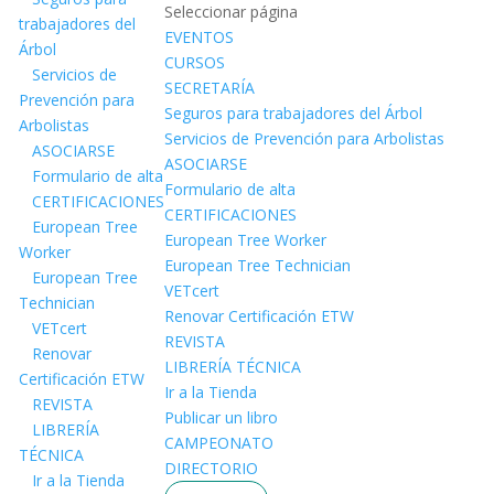
Seleccionar página
trabajadores del
EVENTOS
Árbol
CURSOS
Servicios de
SECRETARÍA
Prevención para
Seguros para trabajadores del Árbol
Arbolistas
Servicios de Prevención para Arbolistas
ASOCIARSE
ASOCIARSE
Formulario de alta
Formulario de alta
CERTIFICACIONES
CERTIFICACIONES
European Tree
European Tree Worker
Worker
European Tree Technician
European Tree
VETcert
Technician
Renovar Certificación ETW
VETcert
REVISTA
Renovar
LIBRERÍA TÉCNICA
Certificación ETW
Ir a la Tienda
REVISTA
Publicar un libro
LIBRERÍA
CAMPEONATO
TÉCNICA
DIRECTORIO
Ir a la Tienda