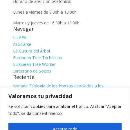
Horario de atención telefónica:
Lunes a viernes de 9:00h a 13:00h
Martes y jueves de 16:00h a 18:00h
Navegar
La AEA
Asociarse
La Cultura del Árbol
European Tree Technician
European Tree Worker
Directorio de Socios
Reciente
Jornada ‘Ecología de los hongos asociados a los
árboles’
julio 31, 2026
Valoramos tu privacidad
Jornada ‘El sistema radicular. Comprender, observar e
interpretar para una gestión responsable del árbol’, con
Se solicitan cookies para analizar el tráfico. Al clicar “Aceptar
Claire Atger
julio 31, 2026
todo”, se da consentimiento.
Categorías
Categorías
Aceptar todo