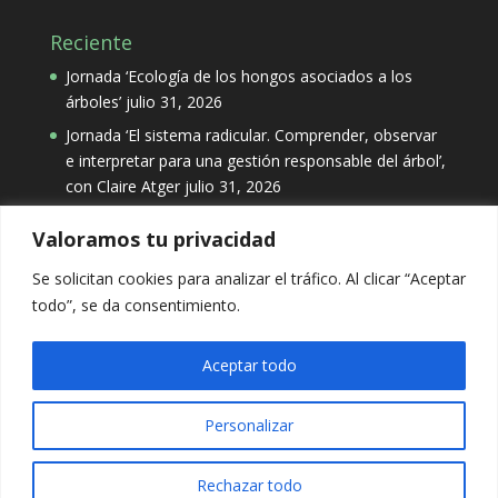
Reciente
Jornada ‘Ecología de los hongos asociados a los
árboles’
julio 31, 2026
Jornada ‘El sistema radicular. Comprender, observar
e interpretar para una gestión responsable del árbol’,
con Claire Atger
julio 31, 2026
Valoramos tu privacidad
Categorías
Se solicitan cookies para analizar el tráfico. Al clicar “Aceptar
Categorías
todo”, se da consentimiento.
Aceptar todo
Personalizar
Aviso Legal
-
Política de Privacidad
-
Política de
Rechazar todo