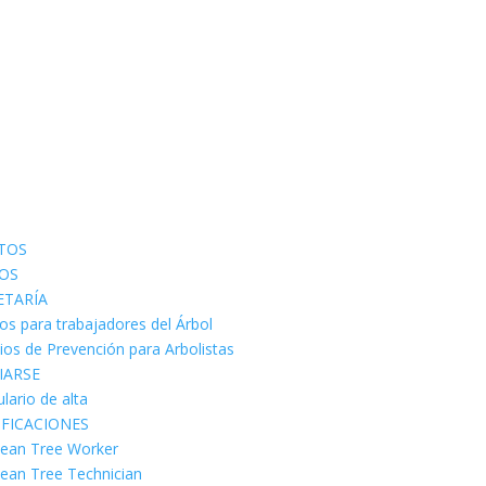
TOS
OS
ETARÍA
os para trabajadores del Árbol
cios de Prevención para Arbolistas
IARSE
lario de alta
IFICACIONES
ean Tree Worker
ean Tree Technician