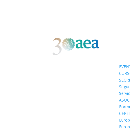
EVEN
CURS
SECR
Segur
Servi
ASOC
Formu
CERT
Europ
Europ