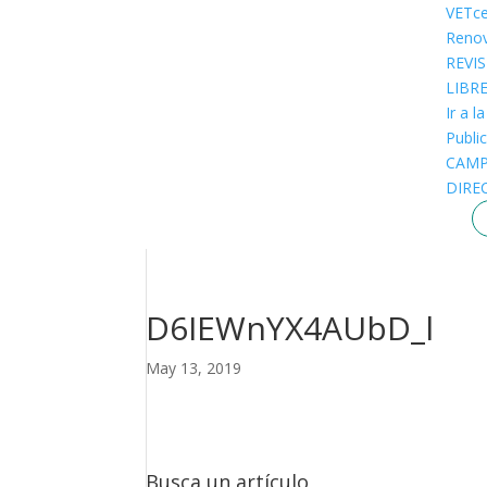
VETce
Renov
REVI
LIBR
Ir a l
Public
CAM
DIRE
D6IEWnYX4AUbD_l
May 13, 2019
Busca un artículo