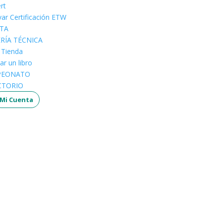
rt
ar Certificación ETW
STA
ERÍA TÉCNICA
a Tienda
ar un libro
PEONATO
CTORIO
Mi Cuenta