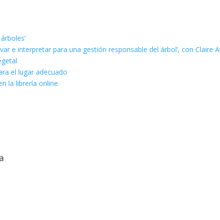
 árboles’
ar e interpretar para una gestión responsable del árbol’, con Claire A
egetal
ara el lugar adecuado
n la librería online
a