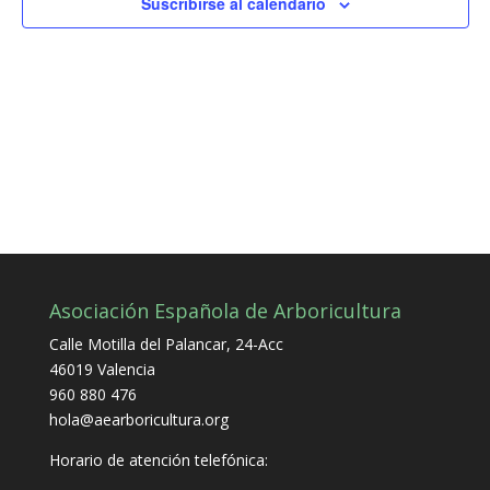
de
Suscribirse al calendario
Evento
Asociación Española de Arboricultura
Calle Motilla del Palancar, 24-Acc
46019 Valencia
960 880 476
hola@aearboricultura.org
Horario de atención telefónica: