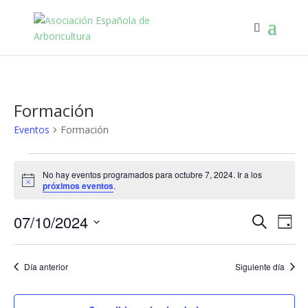
Formación
Eventos
Formación
Eventos
en
No hay eventos programados para octubre 7, 2024. Ir a los
Aviso
próximos eventos
.
octubre
7,
Navega
Na
07/10/2024
Buscar
Día
2024
de
de
Selecciona
vis
búsqu
la
de
Día anterior
Siguiente día
y
fecha.
Eve
vistas