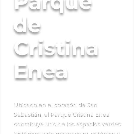
Parque
de
Cristina
Enea
Ubicado en el corazón de San
Sebastián, el Parque Cristina Enea
constituye uno de los espacios verdes
históricos y de mayor valor botánico y