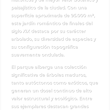
paisajístico de la ciudad. Con una
superficie aproximada de 95.000 m²,
este jardín romántico de finales del
siglo XIX destaca por su carácter
arbolado, su diversidad de especies y
su configuración topográfica
suavemente ondulada.
El parque alberga una colección
significativa de árboles maduros,
tanto autóctonos como exóticos, que
generan un dosel continuo de alto
valor estructural y ecológico. Entre
sus ejemplares destacan grandes