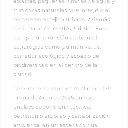
abiertas, pequeñas láminas de agua y
miradores naturales que integran el
parque en el tejido urbano. Además
de su valor recreativo, Cristina Enea
cumple una función ambiental
estratégica como pulmón verde,
corredor ecológico y espacio de
biodiversidad en el centro de la
ciudad.
Celebrar el Campeonato Nacional de
Trepa de Árboles 2026 en este
enclave supone unir técnica,
patrimonio arbóreo y sensibilización
ambiental en un escenario que