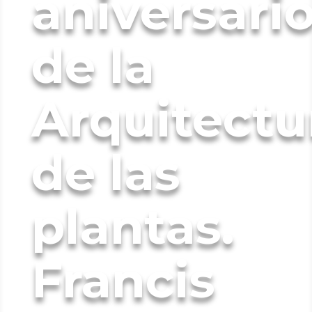
aniversari
de la
Arquitectu
de las
plantas.
Francis