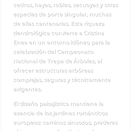
cedros, hayas, robles, secuoyas y otras
especies de porte singular, muchas
de ellas centenarias. Esta riqueza
dendrológica convierte a Cristina
Enea en un entorno idóneo para la
celebración del Campeonato
Nacional de Trepa de Árboles, al
ofrecer estructuras arbóreas
complejas, seguras y técnicamente
exigentes.
El diseño paisajístico mantiene la
esencia de los jardines románticos
europeos: caminos sinuosos, praderas