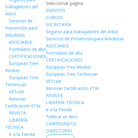
Seleccionar página
trabajadores del
EVENTOS
Árbol
CURSOS
Servicios de
SECRETARÍA
Prevención para
Seguros para trabajadores del Árbol
Arbolistas
Servicios de Prevención para Arbolistas
ASOCIARSE
ASOCIARSE
Formulario de alta
Formulario de alta
CERTIFICACIONES
CERTIFICACIONES
European Tree
European Tree Worker
Worker
European Tree Technician
European Tree
VETcert
Technician
Renovar Certificación ETW
VETcert
REVISTA
Renovar
LIBRERÍA TÉCNICA
Certificación ETW
Ir a la Tienda
REVISTA
Publicar un libro
LIBRERÍA
CAMPEONATO
TÉCNICA
DIRECTORIO
Ir a la Tienda