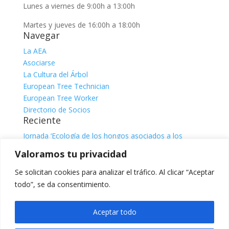
Lunes a viernes de 9:00h a 13:00h
Martes y jueves de 16:00h a 18:00h
Navegar
La AEA
Asociarse
La Cultura del Árbol
European Tree Technician
European Tree Worker
Directorio de Socios
Reciente
Jornada ‘Ecología de los hongos asociados a los
árboles’
julio 31, 2026
Valoramos tu privacidad
Jornada ‘El sistema radicular. Comprender, observar e
interpretar para una gestión responsable del árbol’, con
Se solicitan cookies para analizar el tráfico. Al clicar “Aceptar
Claire Atger
julio 31, 2026
todo”, se da consentimiento.
Categorías
Categorías
Aceptar todo
Facebook