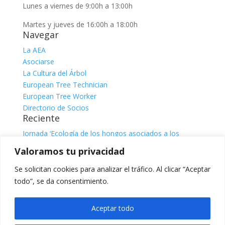
Lunes a viernes de 9:00h a 13:00h
Martes y jueves de 16:00h a 18:00h
Navegar
La AEA
Asociarse
La Cultura del Árbol
European Tree Technician
European Tree Worker
Directorio de Socios
Reciente
Jornada ‘Ecología de los hongos asociados a los
árboles’
julio 31, 2026
Valoramos tu privacidad
Jornada ‘El sistema radicular. Comprender, observar e
interpretar para una gestión responsable del árbol’, con
Se solicitan cookies para analizar el tráfico. Al clicar “Aceptar
Claire Atger
julio 31, 2026
todo”, se da consentimiento.
Categorías
Categorías
Aceptar todo
Facebook