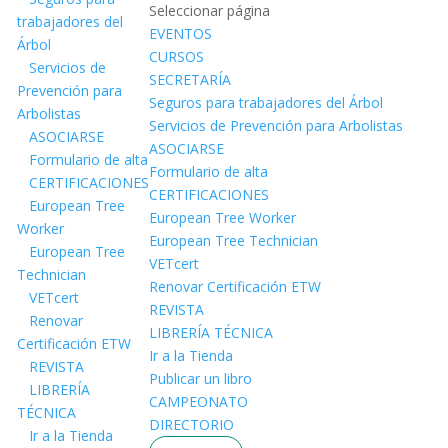
Seleccionar página
trabajadores del
EVENTOS
Árbol
CURSOS
Servicios de
SECRETARÍA
Prevención para
Seguros para trabajadores del Árbol
Arbolistas
Servicios de Prevención para Arbolistas
ASOCIARSE
ASOCIARSE
Formulario de alta
Formulario de alta
CERTIFICACIONES
CERTIFICACIONES
European Tree
European Tree Worker
Worker
European Tree Technician
European Tree
VETcert
Technician
Renovar Certificación ETW
VETcert
REVISTA
Renovar
LIBRERÍA TÉCNICA
Certificación ETW
Ir a la Tienda
REVISTA
Publicar un libro
LIBRERÍA
CAMPEONATO
TÉCNICA
DIRECTORIO
Ir a la Tienda