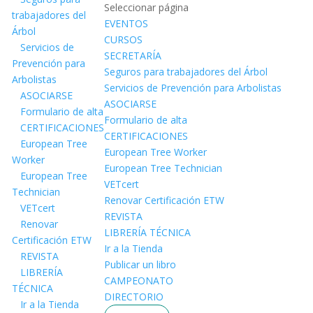
Seleccionar página
trabajadores del
EVENTOS
Árbol
CURSOS
Servicios de
SECRETARÍA
Prevención para
Seguros para trabajadores del Árbol
Arbolistas
Servicios de Prevención para Arbolistas
ASOCIARSE
ASOCIARSE
Formulario de alta
Formulario de alta
CERTIFICACIONES
CERTIFICACIONES
European Tree
European Tree Worker
Worker
European Tree Technician
European Tree
VETcert
Technician
Renovar Certificación ETW
VETcert
REVISTA
Renovar
LIBRERÍA TÉCNICA
Certificación ETW
Ir a la Tienda
REVISTA
Publicar un libro
LIBRERÍA
CAMPEONATO
TÉCNICA
DIRECTORIO
Ir a la Tienda