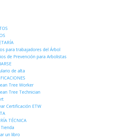
TOS
OS
ETARÍA
os para trabajadores del Árbol
cios de Prevención para Arbolistas
IARSE
lario de alta
IFICACIONES
ean Tree Worker
ean Tree Technician
rt
ar Certificación ETW
STA
ERÍA TÉCNICA
a Tienda
ar un libro