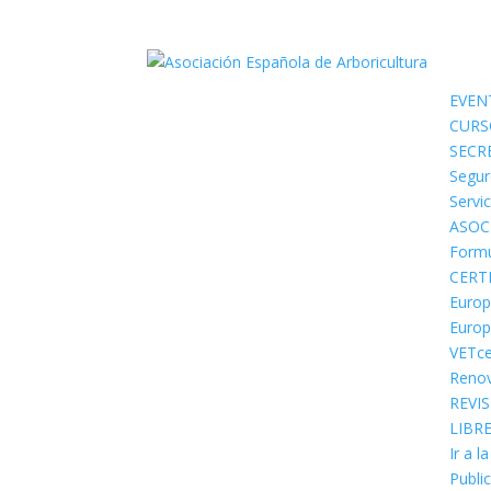
EVEN
CURS
SECR
Segur
Servi
ASOC
Formu
CERT
Europ
Europ
VETce
Renov
REVI
LIBR
Ir a l
Public