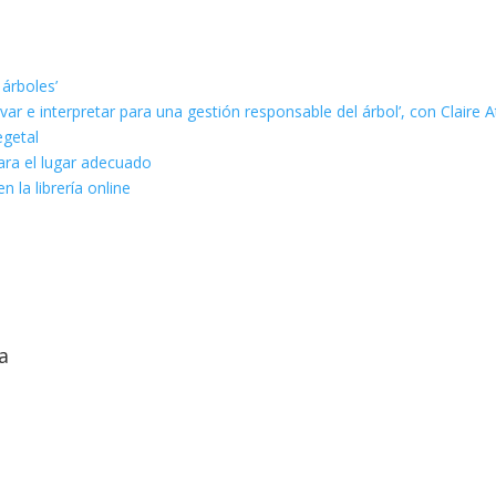
 árboles’
ar e interpretar para una gestión responsable del árbol’, con Claire A
egetal
ara el lugar adecuado
n la librería online
a