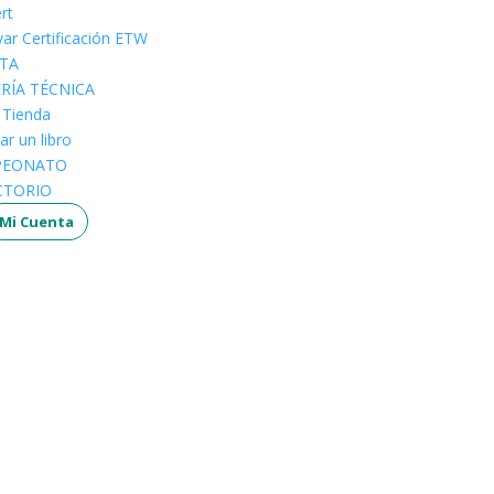
rt
ar Certificación ETW
STA
ERÍA TÉCNICA
a Tienda
ar un libro
PEONATO
CTORIO
Mi Cuenta