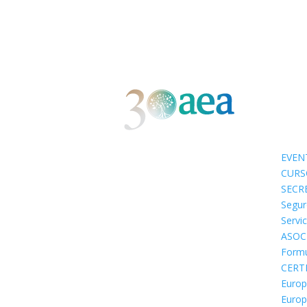
EVEN
CURS
SECR
Segur
Servi
ASOC
Formu
CERT
Europ
Europ