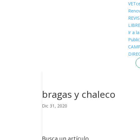
VETce
Renov
REVI
LIBR
Ir a l
Public
CAM
DIRE
bragas y chaleco
Dic 31, 2020
Busca un artículo