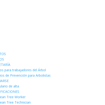
TOS
OS
ETARÍA
os para trabajadores del Árbol
cios de Prevención para Arbolistas
IARSE
lario de alta
IFICACIONES
ean Tree Worker
ean Tree Technician