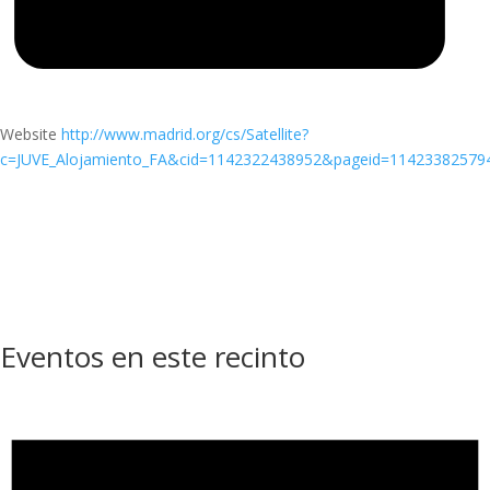
Website
http://www.madrid.org/cs/Satellite?
c=JUVE_Alojamiento_FA&cid=1142322438952&pageid=114233825794
Eventos en este recinto