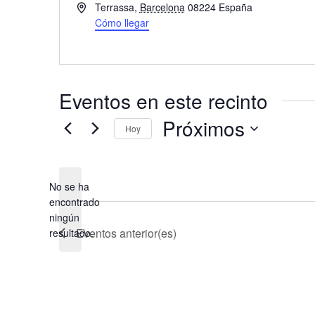
Dirección
Terrassa
,
Barcelona
08224
España
Cómo llegar
Eventos en este recinto
Próximos
Hoy
Selecciona
la
fecha.
No se ha
encontrado
Aviso
ningún
Eventos
anterior(es)
resultado.