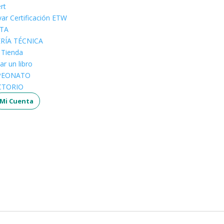
rt
ar Certificación ETW
STA
ERÍA TÉCNICA
a Tienda
ar un libro
PEONATO
CTORIO
Mi Cuenta