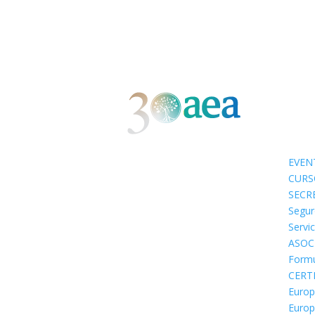
EVEN
CURS
SECR
Segur
Servi
ASOC
Formu
CERT
Europ
Europ