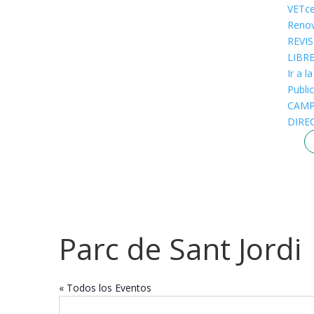
VETce
Renov
REVI
LIBR
Ir a l
Public
CAM
DIRE
Parc de Sant Jordi
« Todos los Eventos