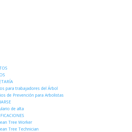
TOS
OS
ETARÍA
os para trabajadores del Árbol
cios de Prevención para Arbolistas
IARSE
lario de alta
IFICACIONES
ean Tree Worker
ean Tree Technician