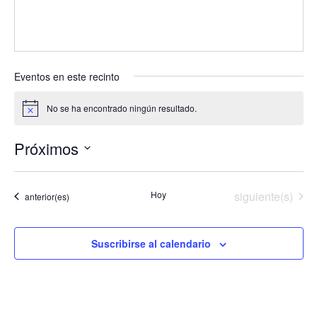
Eventos en este recinto
No se ha encontrado ningún resultado.
Aviso
Próximos
Selecciona
la
Eventos
Hoy
siguiente(s)
Eventos
anterior(es)
fecha.
Suscribirse al calendario