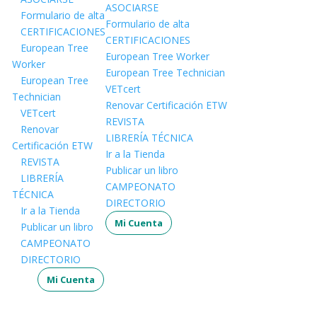
ASOCIARSE
Formulario de alta
Formulario de alta
CERTIFICACIONES
CERTIFICACIONES
European Tree
European Tree Worker
Worker
European Tree Technician
European Tree
VETcert
Technician
Renovar Certificación ETW
VETcert
REVISTA
Renovar
LIBRERÍA TÉCNICA
Certificación ETW
Ir a la Tienda
REVISTA
Publicar un libro
LIBRERÍA
CAMPEONATO
TÉCNICA
DIRECTORIO
Ir a la Tienda
Mi Cuenta
Publicar un libro
CAMPEONATO
DIRECTORIO
Mi Cuenta